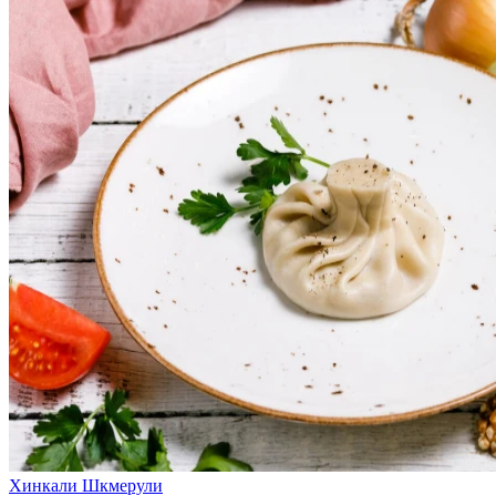
Хинкали Шкмерули