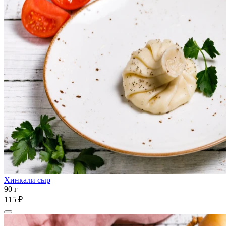
Хинкали сыр
90 г
115 ₽