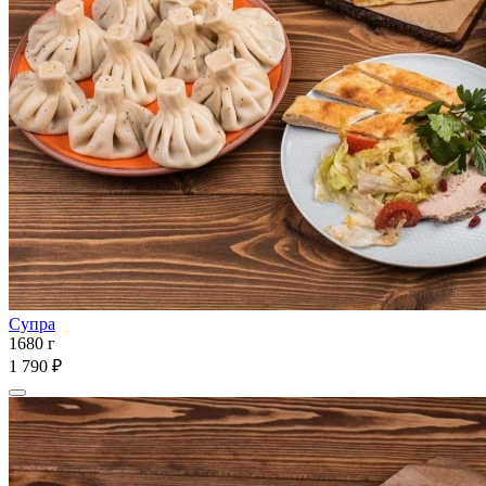
Супра
1680 г
1 790 ₽