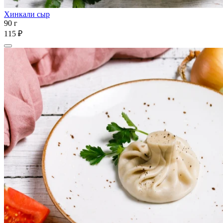
Хинкали сыр
90 г
115 ₽