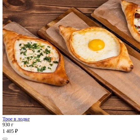
Трое в лодке
930 г
1 405 ₽